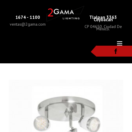
1674 - 1100
Tlalpan 3363
Coyoacan
ventas@2gama.com
CP 04650, Ciudad De
Mexico.