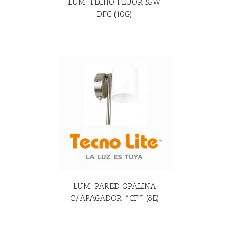
LUM. TECHO FLUOR 55W
DFC (10G)
R MÁS
LUM. PARED OPALINA
C/APAGADOR *CF* (8E)