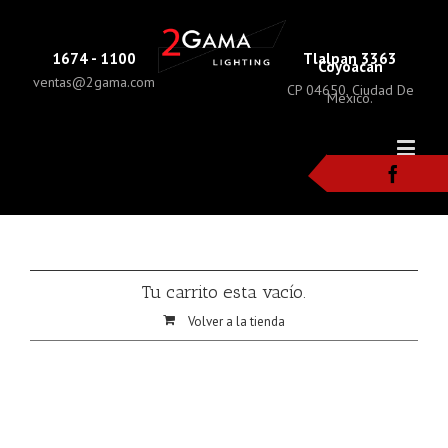
1674 - 1100
Tlalpan 3363
Coyoacan
ventas@2gama.com
CP 04650, Ciudad De
Mexico.
Tu carrito esta vacío.
Volver a la tienda