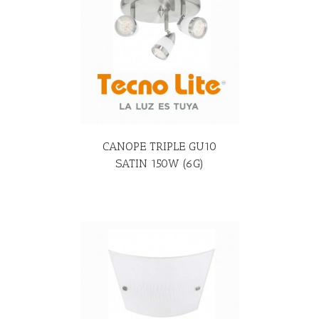
R MÁS
CANOPE TRIPLE GU10
SATIN 150W (6G)
R MÁS