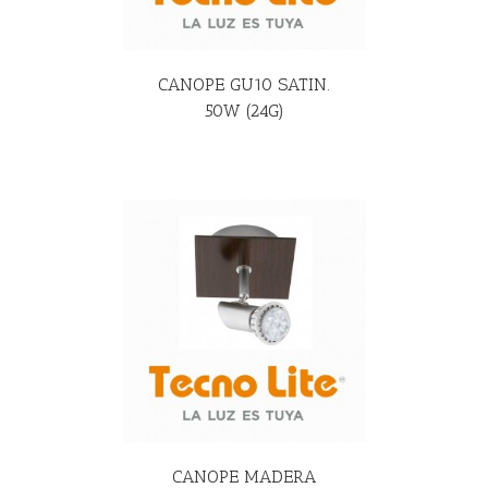
CANOPE GU10 SATIN.
50W (24G)
R MÁS
CANOPE MADERA