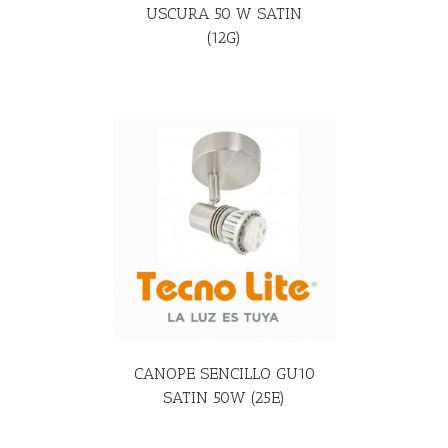
USCURA 50 W SATIN
(12G)
R MÁS
CANOPE SENCILLO GU10
SATIN 50W (25E)