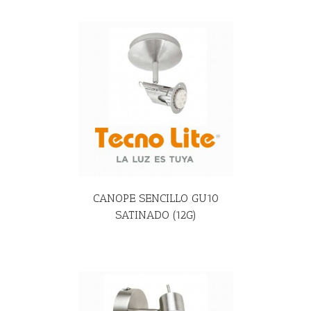
R MÁS
CANOPE SENCILLO GU10
SATINADO (12G)