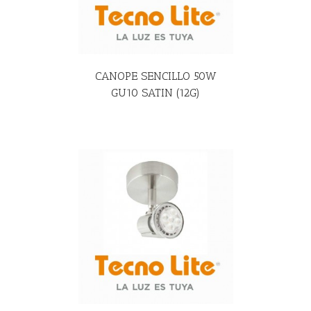
CANOPE SENCILLO 50W
GU10 SATIN (12G)
R MÁS