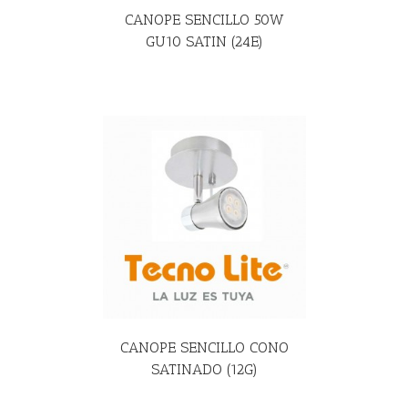
CANOPE SENCILLO 50W
GU10 SATIN (24E)
R MÁS
CANOPE SENCILLO CONO
SATINADO (12G)