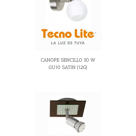
R MÁS
CANOPE SENCILLO 50 W
GU10 SATIN (12G)
R MÁS