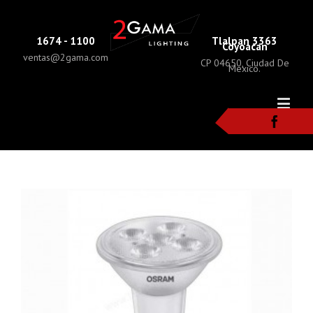
1674 - 1100
Tlalpan 3363
Coyoacan
ventas@2gama.com
CP 04650, Ciudad De
Mexico.