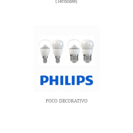
(Tecnolite)
R MÁS
FOCO DECORATIVO