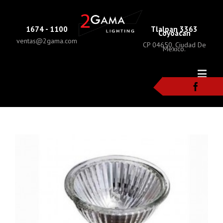
1674 - 1100
Tlalpan 3363
Coyoacan
ventas@2gama.com
CP 04650, Ciudad De
Mexico.