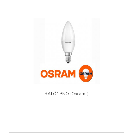
R MÁS
HALÓGENO (Osram )