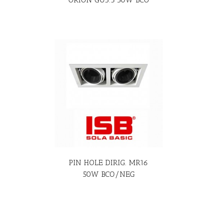
R MÁS
PIN HOLE DIRIG. MR16
50W BCO/NEG