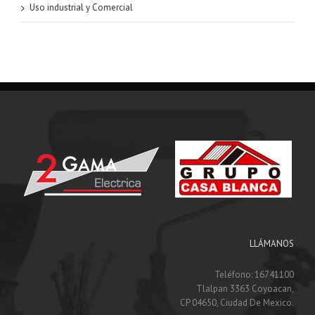
Uso industrial y Comercial
LLÁMANOS
Teléfono: 16741100
Tlalpan 3363 Coyoacan,
CP 04650, Ciudad De Mexico.