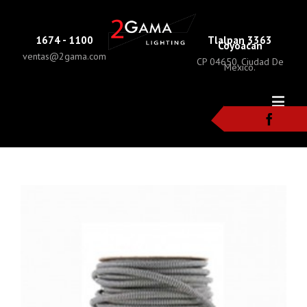
1674 - 1100
Tlalpan 3363
Coyoacan
ventas@2gama.com
CP 04650, Ciudad De
Mexico.