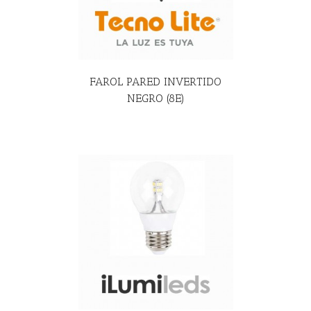
FAROL PARED INVERTIDO
NEGRO (8E)
R MÁS