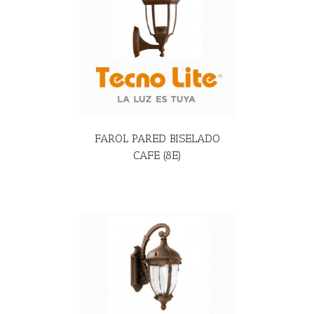
R MÁS
FAROL PARED BISELADO
CAFE (8E)
R MÁS