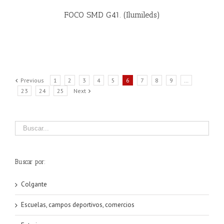
FOCO SMD G41. (Ilumileds)
Previous
1
2
3
4
5
6
7
8
9
…
23
24
25
Next
Buscar por:
Colgante
Escuelas, campos deportivos, comercios