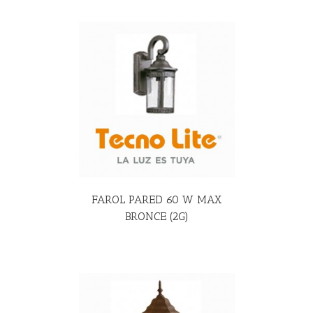
R MÁS
FAROL PARED 60 W MAX
BRONCE (2G)