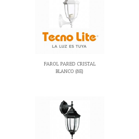
R MÁS
FAROL PARED CRISTAL
BLANCO (8E)
R MÁS