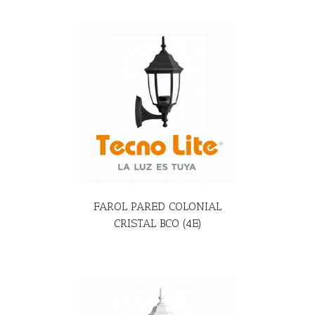
R MÁS
FAROL PARED COLONIAL
CRISTAL BCO (4E)