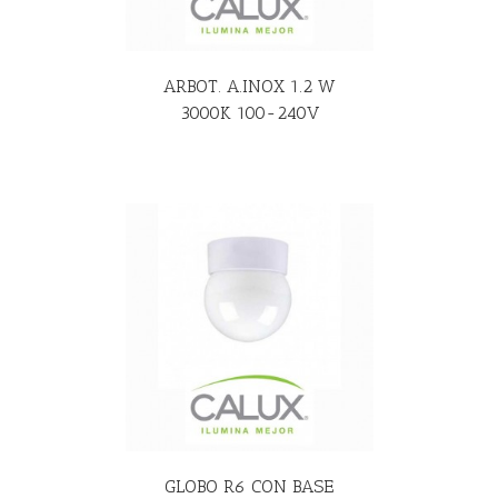
ARBOT. A.INOX 1.2 W
3000K 100-240V
R MÁS
GLOBO R6 CON BASE