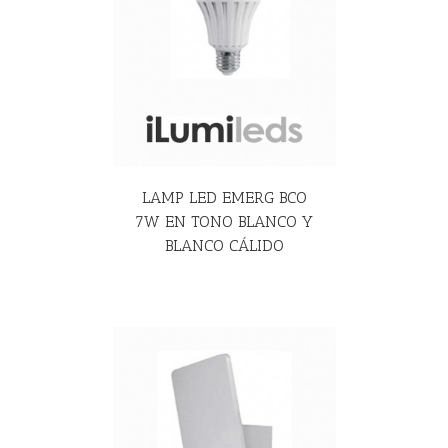
R MÁS
LAMP LED EMERG BCO
7W EN TONO BLANCO Y
BLANCO CÁLIDO
R MÁS