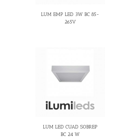
LUM EMP LED 3W BC 85-
265V
R MÁS
LUM LED CUAD SOBREP
BC 24 W