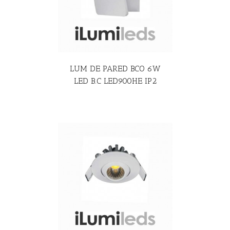
LUM DE PARED BCO 6W
LED B.C LED900HE IP2
R MÁS