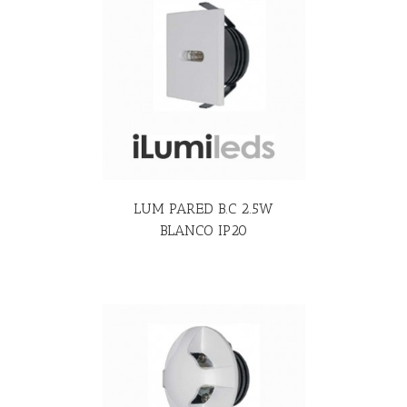
R MÁS
LUM PARED B.C 2.5W
BLANCO IP20
R MÁS